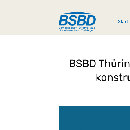
Start
BSBD Thüri
konstru