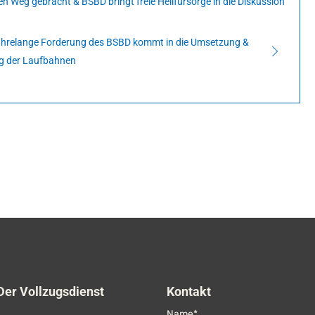
en Weg gebracht & BSBD bringt freie Heilfürsorge in die Diskussion
ahrelange Forderung des BSBD kommt in die Umsetzung &
ng der Laufbahnen
Der Vollzugsdienst
Kontakt
Name*